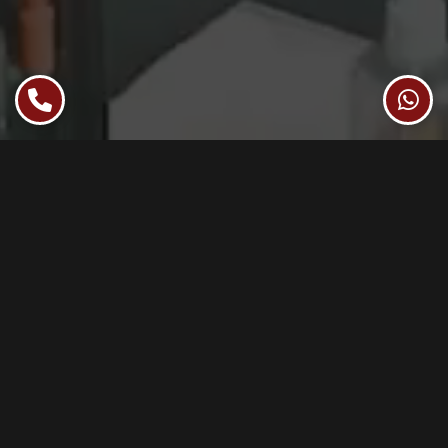
من نحن
تأسس مركز برايف كار كير في عام 2009، ونما ليصبح واحداً من أبرز وجهات
خدمة السيارات في الخليج. اليوم، نفتخر بتشغيل ثلاثة مراكز حديثة ومتطورة
في جميع أنحاء الإمارات، حيث نقدم خدمات سيارات شاملة ومتكاملة تحت
سقف واحد. بدأت رحلتنا برسالة واضحة: تقديم رعاية استثنائية للسيارات، وما
زلنا مستمرين في النمو والتطور بثبات وابتكار. في عام 2022، قمنا بافتتاح