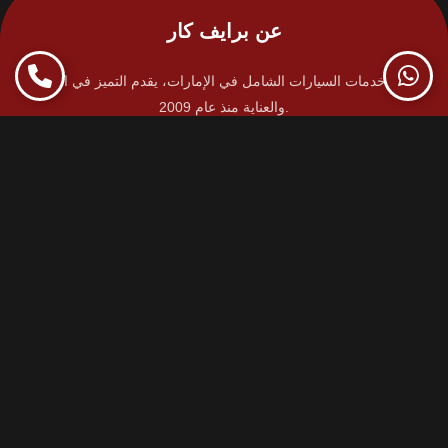
عن برايف كار
مركز خدمات السيارات الشامل في الإمارات، يقدم التميز في الصيانة
والعناية منذ عام 2009.
معلومات الاتصال
+971 600 500 999
info@privatecaruae.com
فروعنا
منطقة العين الصناعية - العين - الإمارات العربية المتحدة